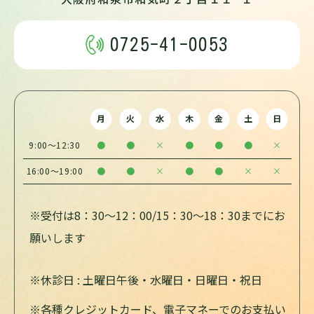
0725-41-0053
月
火
水
木
金
土
日
9:00～12:30
●
●
×
●
●
●
×
16:00～19:00
●
●
×
●
●
×
×
※受付は8：30～12：00/15：30～18：30までにお
願いします
※休診日 : 土曜日午後・水曜日・日曜日・祝日
※各種クレジットカード、電子マネーでのお支払い