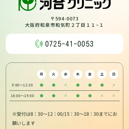
〒594-0073
大阪府和泉市和気町２丁目１１−１
0725-41-0053
月
火
水
木
金
土
日
9:00～12:30
●
●
×
●
●
●
×
16:00～19:00
●
●
×
●
●
×
×
※受付は8：30～12：00/15：30～18：30までにお
願いします