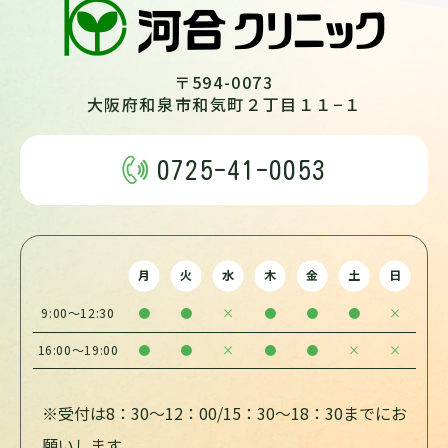
〒594-0073
大阪府和泉市和気町２丁目１１−１
0725-41-0053
月
火
水
木
金
土
日
9:00～12:30
●
●
×
●
●
●
×
16:00～19:00
●
●
×
●
●
×
×
※受付は8：30～12：00/15：30～18：30までにお
願いします