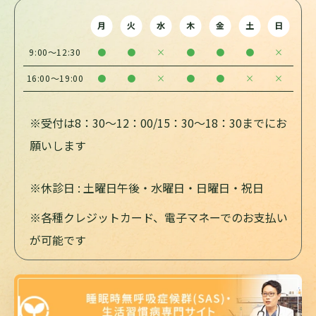
月
火
水
木
金
土
日
9:00～12:30
●
●
×
●
●
●
×
16:00～19:00
●
●
×
●
●
×
×
※受付は8：30～12：00/15：30～18：30までにお
願いします
※休診日 : 土曜日午後・水曜日・日曜日・祝日
※各種クレジットカード、電子マネーでのお支払い
が可能です