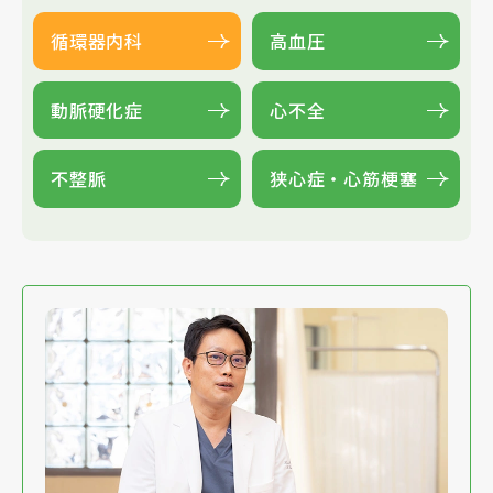
循環器内科
高血圧
動脈硬化症
心不全
不整脈
狭心症・
心筋梗塞